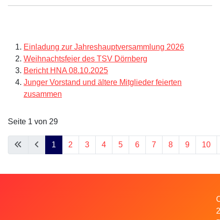
Einladung zur Jahreshauptversammlung 2026
Weihnachtsfeier des TSV Dörnberg
Bericht HNA 08.10.2025
Junger Vorstand und ältere Mitglieder feierten
zusammen
Seite 1 von 29
1
2
3
4
5
6
7
8
9
10
C