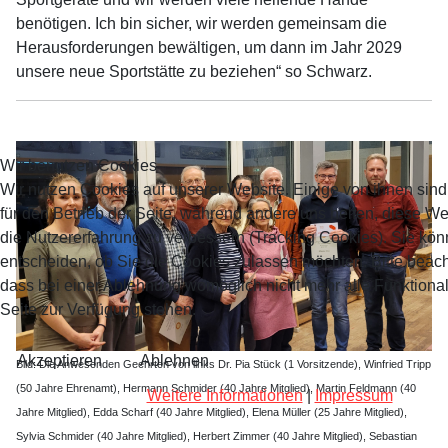
benötigen. Ich bin sicher, wir werden gemeinsam die
Herausforderungen bewältigen, um dann im Jahr 2029
unsere neue Sportstätte zu beziehen“ so Schwarz.
Wir benutzen Cookies
Wir nutzen Cookies auf unserer Website. Einige von ihnen sind
für den Betrieb der Seite, während andere uns helfen, diese W
die Nutzererfahrung zu verbessern (Tracking Cookies). Sie kön
entscheiden, ob Sie die Cookies zulassen möchten. Bitte beach
dass bei einer Ablehnung womöglich nicht mehr alle Funktional
Seite zur Verfügung stehen.
Akzeptieren
Ablehnen
Bild: Die Anwesenden Geehrten von links Dr. Pia Stück (1 Vorsitzende), Winfried Tripp
(50 Jahre Ehrenamt), Hermann Schmider (40 Jahre Mitglied), Martin Feldmann (40
Weitere Informationen
|
Impressum
Jahre Mitglied), Edda Scharf (40 Jahre Mitglied), Elena Müller (25 Jahre Mitglied),
Sylvia Schmider (40 Jahre Mitglied), Herbert Zimmer (40 Jahre Mitglied), Sebastian