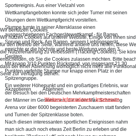
Sportereignis. Aus einer Vielzahl von
Wettkampfangeboten konnte sich jeder Turner mit seinen
Übungen dem Wettkampfgericht vorstellen.
Stumpe turnte in seiner Altersklasse einen
Wir benutzen Cookies
ausgeschriebenen Fachgerätewettkampf - für Barren,
Wir nutzen Cookies auf unserer Website. Einige von ihnen sind
Sprung und Reck. Am Barren, seinem Lieblingsgerät,
für den Betrieb der Seite, während andere uns helfen, diese W
erreichte er die höchste und beste Wertung von den 3
die Nutzererfahrung zu verbessern (Tracking Cookies). Sie kön
Geräten.
entscheiden, ob Sie die Cookies zulassen möchten. Bitte beach
Mit knapp 3/10 Punkten Rückstand, von insgesamt 21,30
dass bei einer Ablehnung womöglich nicht mehr alle Funktional
Punkten verfehlte Stumpe nur knapp einen Platz in der
Seite zur Verfügung stehen.
Spitzengruppe.
Ein weiterer Höhepunkt und ein großartiges Erlebnis, war
Akzeptieren
Ablehnen
der Besuch bei den Deutschen Mehrkampfmeisterschaften
Weitere Informationen
|
Impressum
der Männer im Geräteturnen, die in der Max Schmeling
Arena vor über 6000 begeisterten Zuschauern statt fanden
und Turnen der Spitzenklasse boten.
Nach diesen interessanten sportlichen Ereignissen nahm
man sich auch noch etwas Zeit Berlin zu erleben und die