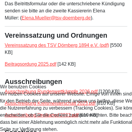
Das Beitrittsformular oder die unterschriebene Kündigung
senden sie bitte an die zweite Kassiererin Elena
Müller: (
Elena.Mueller@tsv-doernberg.de
).
Vereinssatzung und Ordnungen
Vereinssatzung des TSV Dörnberg 1894 e.V. (pdf)
[5500
KB]
Beitragsordung 2025.pdf
[142 KB]
Ausschreibungen
Wir benutzen Cookies
Ausschreibung Rundenwettkämpfe 2026.pdf
[1200 KB]
Wir nutzen Cookies auf unserer Website. Einige von ihnen sind
für den Betrieb der Seite, während andere uns helfen, diese W
Ausschreibung Kreismeisterschaft 2023.pdf
[810 KB]
die Nutzererfahrung zu verbessern (Tracking Cookies). Sie kön
entscheiden, ob Sie die Cookies zulassen möchten. Bitte beach
Ausschreibung Dreikampf 2023.pdf
[610 KB]
dass bei einer Ablehnung womöglich nicht mehr alle Funktional
Seite zur Verfügung stehen.