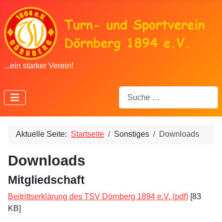
...ein starker Verein!
Suchen
Aktuelle Seite:
Startseite
Sonstiges
Downloads
Downloads
Mitgliedschaft
Beitrittserklärung des TSV Dörnberg 1894 e.V. (pdf)
[83
KB]