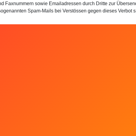
 und Faxnummern sowie Emailadressen durch Dritte zur Übersend
n sogenannten Spam-Mails bei Verstössen gegen dieses Verbot s