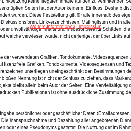
r Linksetzung keine illegalen Inhalte auf den zu verlinkenden S
erknüpften Seiten hat der Autor keinerlei Einfluss. Deshalb dista
ändert wurden. Diese Feststellung gilt für alle innerhalb des e
 Diskussionsforen, Linkverzeichnissen, Mailinglisten und in al
Weitere Informationen
|
Impressum
fte oder unvollständige Inhalte und insbesondere für Schäden, d
 auf welche verwiesen wurde, nicht derjenige, der über Links auf 
chte der verwendeten Grafiken, Tondokumente, Videosequenzen un
 lizenzfreie Grafiken, Tondokumente, Videosequenzen und Text
arenzeichen unterliegen uneingeschränkt den Bestimmungen de
r bloßen Nennung ist nicht der Schluss zu ziehen, dass Markenze
 Objekte bleibt allein beim Autor der Seiten. Eine Vervielfältig
druckten Publikationen ist ohne ausdrückliche Zustimmung des 
ingabe persönlicher oder geschäftlicher Daten (Emailadressen, 
is. Die Inanspruchnahme und Bezahlung aller angebotenen Diens
ten oder eines Pseudonyms gestattet. Die Nutzung der im Rah