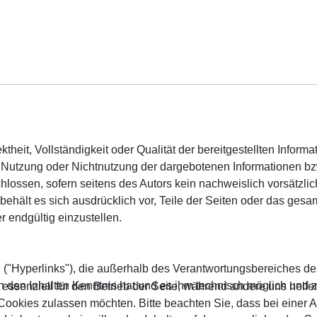
ektheit, Vollständigkeit oder Qualität der bereitgestellten Info
ie Nutzung oder Nichtnutzung der dargebotenen Informationen bz
lossen, sofern seitens des Autors kein nachweislich vorsätzlic
r behält es sich ausdrücklich vor, Teile der Seiten oder das g
r endgültig einzustellen.
 ("Hyperlinks"), die außerhalb des Verantwortungsbereiches de
von den Inhalten Kenntnis hat und es ihm technisch möglich und 
 essenziell für den Betrieb der Seite, während andere uns helf
 Cookies zulassen möchten. Bitte beachten Sie, dass bei einer 