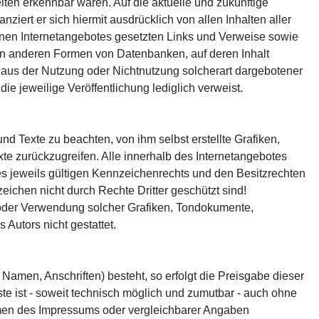
eiten erkennbar waren. Auf die aktuelle und zukünftige
nziert er sich hiermit ausdrücklich von allen Inhalten aller
igenen Internetangebotes gesetzten Links und Verweise sowie
len anderen Formen von Datenbanken, auf deren Inhalt
ie aus der Nutzung oder Nichtnutzung solcherart dargebotener
die jeweilige Veröffentlichung lediglich verweist.
d Texte zu beachten, von ihm selbst erstellte Grafiken,
e zurückzugreifen. Alle innerhalb des Internetangebotes
s jeweils gültigen Kennzeichenrechts und den Besitzrechten
ichen nicht durch Rechte Dritter geschützt sind!
ung oder Verwendung solcher Grafiken, Tondokumente,
Autors nicht gestattet.
Namen, Anschriften) besteht, so erfolgt die Preisgabe dieser
te ist - soweit technisch möglich und zumutbar - auch ohne
men des Impressums oder vergleichbarer Angaben