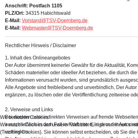
Anschrift:
Postfach 1105
PLZ/Ort:
34315 Habichtswald
E-Mail:
Vorstand@TSV-Doernberg.de
E-Mail:
Webmaster@TSV-Doernberg.de
Rechtlicher Hinweis / Disclaimer
1. Inhalt des Onlineangebotes
Der Autor übernimmt keinerlei Gewähr für die Aktualität, Korr
Schäden materieller oder ideeller Art beziehen, die durch d
Informationen verursacht wurden, sind grundsätzlich ausgesch
Alle Angebote sind freibleibend und unverbindlich. Der Auto
ergänzen, zu löschen oder die Veröffentlichung zeitweise ode
2. Verweise und Links
Bei direkten oder indirekten Verweisen auf fremde Webseiten
Wir benutzen Cookies
ausschließlich in dem Fall in Kraft treten, in dem der Autor 
Wir nutzen Cookies auf unserer Website. Einige von ihnen sind
verhindern.
(Tracking Cookies). Sie können selbst entscheiden, ob Sie die