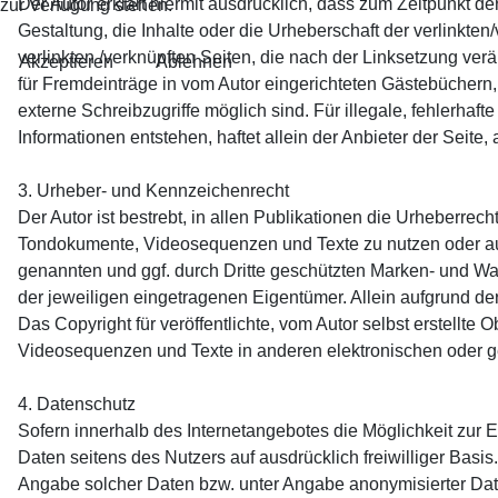
Der Autor erklärt hiermit ausdrücklich, dass zum Zeitpunkt de
zur Verfügung stehen.
Gestaltung, die Inhalte oder die Urheberschaft der verlinkten/v
verlinkten /verknüpften Seiten, die nach der Linksetzung ver
Akzeptieren
Ablehnen
für Fremdeinträge in vom Autor eingerichteten Gästebüchern,
externe Schreibzugriffe möglich sind. Für illegale, fehlerha
Informationen entstehen, haftet allein der Anbieter der Seite,
3. Urheber- und Kennzeichenrecht
Der Autor ist bestrebt, in allen Publikationen die Urheberre
Tondokumente, Videosequenzen und Texte zu nutzen oder auf
genannten und ggf. durch Dritte geschützten Marken- und W
der jeweiligen eingetragenen Eigentümer. Allein aufgrund de
Das Copyright für veröffentlichte, vom Autor selbst erstellte
Videosequenzen und Texte in anderen elektronischen oder ge
4. Datenschutz
Sofern innerhalb des Internetangebotes die Möglichkeit zur E
Daten seitens des Nutzers auf ausdrücklich freiwilliger Bas
Angabe solcher Daten bzw. unter Angabe anonymisierter Da