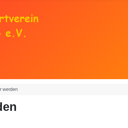
er werden
rden