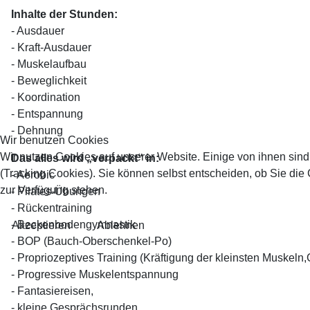
Inhalte der Stunden:
- Ausdauer
- Kraft-Ausdauer
- Muskelaufbau
- Beweglichkeit
- Koordination
- Entspannung
- Dehnung
Wir benutzen Cookies
Wir nutzen Cookies auf unserer Website. Einige von ihnen sind
Das alles wird „verpackt“ in:
(Tracking Cookies). Sie können selbst entscheiden, ob Sie die
- Aerobic
zur Verfügung stehen.
- Pilates-Übungen
- Rückentraining
- Beckenbodengymnastik
Akzeptieren
Ablehnen
- BOP (Bauch-Oberschenkel-Po)
- Propriozeptives Training (Kräftigung der kleinsten Muskel
- Progressive Muskelentspannung
- Fantasiereisen,
- kleine Gesprächsrunden