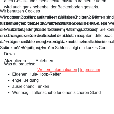
auch Gesäß- und Oberschenkelmuskeln trainiert. Zudem
wird auch ganz nebenbei der Beckenboden gestärkt.
Wir benutzen Cookies
Möchtest du nicht mehr allein zu Hause hullern? Dann
Wir nutzen Cookies auf unserer Website. Einige von ihnen sind
komme gern vorbei und habe mit uns Spaß in der Gruppe.
für den Betrieb der Seite, während andere uns helfen, diese W
Wir starten jede Stunde mit einem Warm-up. Danach
die Nutzererfahrung zu verbessern (Tracking Cookies). Sie kön
schwingen wir die Hüften mit dem Hula Hoop.
entscheiden, ob Sie die Cookies zulassen möchten. Bitte beach
"Fortgeschrittene" kombinieren dazu noch verschiedene
dass bei einer Ablehnung womöglich nicht mehr alle Funktional
Arm- und Beinübungen. Am Schluss folgt ein kurzes Cool-
Seite zur Verfügung stehen.
Down.
Akzeptieren
Ablehnen
Was du brauchst:
Weitere Informationen
|
Impressum
Eigenen Hula-Hoop-Reifen
enge Kleidung
ausreichend Trinken
Wer mag, Hallenschuhe für einen sicheren Stand