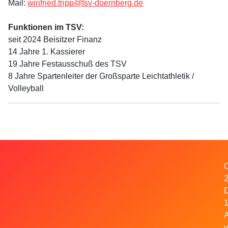
Mail:
winfried.tripp@tsv-doernberg.de
Funktionen im TSV:
seit 2024 Beisitzer Finanz
14 Jahre 1. Kassierer
19 Jahre Festausschuß des TSV
8 Jahre Spartenleiter der Großsparte Leichtathletik /
Volleyball
C
1
A
v