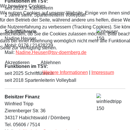
Funktionen im TSV:
Wir benutzen Cookies
seit 2023 2. Kassiererin
Wir nutzen Cookies auf unserer Website. Einige von ihnen sind
2 Jahre stellv. Spartenleiterin Volleyball
für den Betrieb der Seite, während andere uns helfen, diese W
die Nutzererfahrung zu verbessern (Tracking Cookies). Sie kön
Schriftführerin
entscheiden, ob Sie die Cookies zulassen möchten. Bitte beach
Nadine Heuser
dass bei einer Ablehnung womöglich nicht mehr alle Funktional
Mobil: 0176 / 21428239
Seite zur Verfügung stehen.
Mail:
Nadine.Heuser@tsv-doernberg.de
Akzeptieren
Ablehnen
Funktionen im TSV:
Weitere Informationen
|
Impressum
seit 2025 Schriftführerin
seit 2018 Spartenleiterin Volleyball
Beisitzer Finanz
Winfried Tripp
Zierenberger Str. 36
34317 Habichtswald / Dörnberg
Tel. 05606 / 7514