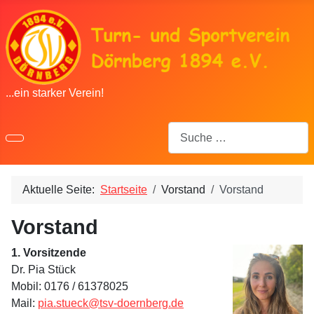
...ein starker Verein!
Suchen
Aktuelle Seite:
Startseite
Vorstand
Vorstand
Vorstand
1. Vorsitzende
Dr. Pia Stück
Mobil: 0176 / 61378025
Mail:
pia.stueck@tsv-doernberg.de