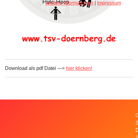
Weitere Informationen
|
Impressum
Download als pdf Datei --->
hier klicken!
C
1