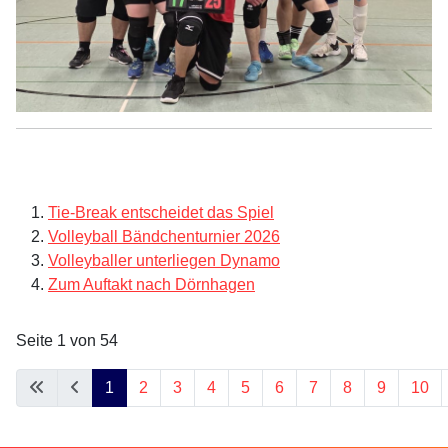
Tie-Break entscheidet das Spiel
Volleyball Bändchenturnier 2026
Volleyballer unterliegen Dynamo
Zum Auftakt nach Dörnhagen
Seite 1 von 54
1
2
3
4
5
6
7
8
9
10