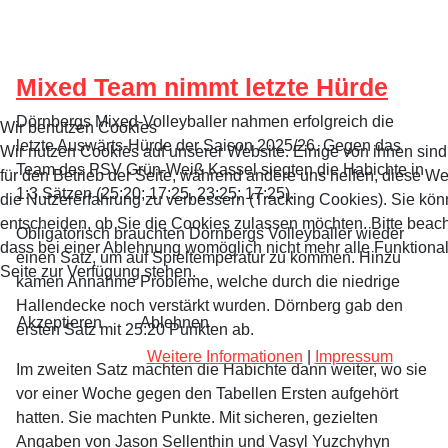
Mixed Team nimmt letzte Hürde
Dörnbergs Mixed-Volleyballer nahmen erfolgreich die
Wir benutzen Cookies
letzte Auswärts-Hürde der Saison 2025/26. Gegen das
Wir nutzen Cookies auf unserer Website. Einige von ihnen sind
Team des PSV Grün-Weiß Kassel siegten die Habichte in
für den Betrieb der Seite, während andere uns helfen, diese W
1:3 Sätzen (25:20; 17:25, 23:25; 17:25).
die Nutzererfahrung zu verbessern (Tracking Cookies). Sie kön
entscheiden, ob Sie die Cookies zulassen möchten. Bitte beach
Obligatorisch brauchten Dörnbergs Volleyballer wieder
dass bei einer Ablehnung womöglich nicht mehr alle Funktional
einen Satz, um auf Spieltemperatur zu kommen. Hinzu
Seite zur Verfügung stehen.
kamen Annahme Probleme, welche durch die niedrige
Hallendecke noch verstärkt wurden. Dörnberg gab den
Akzeptieren
Ablehnen
ersten Satz mit 25:20 Punkten ab.
Weitere Informationen
|
Impressum
Im zweiten Satz machten die Habichte dann weiter, wo sie
vor einer Woche gegen den Tabellen Ersten aufgehört
hatten. Sie machten Punkte. Mit sicheren, gezielten
Angaben von Jason Sellenthin und Vasyl Yuzchyhyn